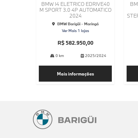
arti
arti
BM
BMW I4 ELETRICO EDRIVE40
lhe
lhe
M SPORT 3.0 4P AUTOMATICO
STE
2024
BMW Barigüi - Maringá
Ver Mais 1 lojas
R$ 582.950,00
0 km
2025/2024
Mais informações