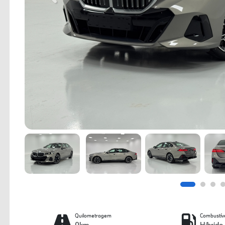
Quilometragem
Combustív
0km
Híbrido