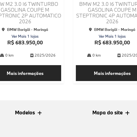
arti
W M2 3.0 I6 TWINTURBO
BMW M2 3.0 I6 TWINTU
lhe
GASOLINA COUPE M
GASOLINA COUPE M
PTRONIC 2P AUTOMATICO
STEPTRONIC 4P AUTOMA
2026
2026
BMW Barigüi - Maringá
BMW Barigüi - Maringá
Ver Mais 1 lojas
Ver Mais 1 lojas
R$ 683.950,00
R$ 683.950,00
0 km
2025/2026
0 km
2025/2
Mais informações
Mais informações
Modelos
Mapa do site