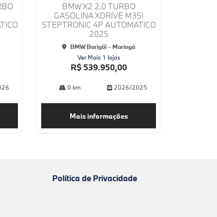
arti
RBO
BMW X2 2.0 TURBO
lhe
GASOLINA XDRIVE M35I
TICO
STEPTRONIC 4P AUTOMATICO
2025
BMW Barigüi - Maringá
Ver Mais 1 lojas
R$ 539.950,00
026
0 km
2026/2025
Mais informações
Política de Privacidade