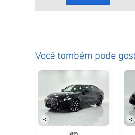
Você também pode gost
Co
Co
mp
mp
BMW