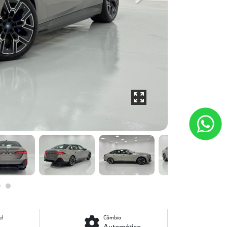
el
Câmbio
Automático