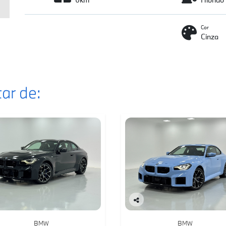
Cor
Cinza
ar de:
Co
mp
BMW
BMW