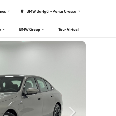
ones
BMW Barigüi - Ponta Grossa
o
BMW Group
Tour Virtual
Next