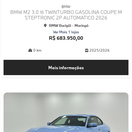
mp
BMW
arti
BMW M2 3.0 I6 TWINTURBO GASOLINA COUPE M
lhe
STEPTRONIC 2P AUTOMATICO 2026
BMW Barigüi - Maringá
Ver Mais 1 lojas
R$ 683.950,00
0 km
2025/2026
Mais informações