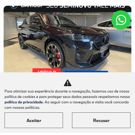
Co
Para otimizar sua experiência durante a navegação, fazemos uso de nossa
mp
política de cookies e para proteger seus dados pessoais respeitamos nossa
BMW
arti
política de privacidade
. Ao seguir com a navegação e visita você concorda
BMW X2 2.0 TURBO GASOLINA XDRIVE M35I
lhe
com nossas políticas.
STEPTRONIC 4P AUTOMATICO 2025
BMW Barigüi - Maringá
Aceitar
Recusar
Ver Mais 1 lojas
R$ 539.950,00