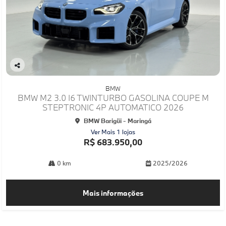
Co
mp
BMW
arti
BMW M2 3.0 I6 TWINTURBO GASOLINA COUPE M
lhe
STEPTRONIC 4P AUTOMATICO 2026
BMW Barigüi - Maringá
Ver Mais 1 lojas
R$ 683.950,00
0 km
2025/2026
Mais informações