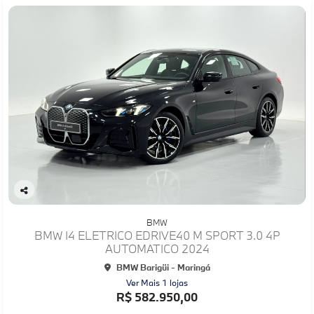
Co
mp
BMW
arti
BMW I4 ELETRICO EDRIVE40 M SPORT 3.0 4P
lhe
AUTOMATICO 2024
BMW Barigüi - Maringá
Ver Mais 1 lojas
R$ 582.950,00