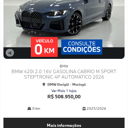
Co
mp
BMW
arti
BMW 420I 2.0 16V GASOLINA CABRIO M SPORT
lhe
STEPTRONIC 4P AUTOMATICO 2026
BMW Barigüi - Maringá
Ver Mais 1 lojas
R$ 508.950,00
0 km
2025/2026
Mais informações