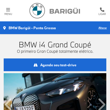
MENU
LIGAR
BMW Barigüi - Ponta Grossa
Alterar
BMW
i4 Grand Coupé
O primeiro Gran Coupé totalmente elétrico.
Agende seu test-drive
Anterior
Próx