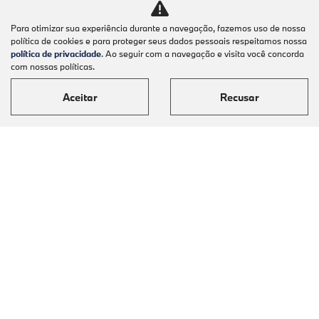
Para otimizar sua experiência durante a navegação, fazemos uso de nossa
política de cookies e para proteger seus dados pessoais respeitamos nossa
política de privacidade
. Ao seguir com a navegação e visita você concorda
com nossas políticas.
Aceitar
Recusar
Modelos
Mapa do site
Política de Privacidade
AUTOMOVEIS BARIGUI LTDA
CNPJ: 09.602.000/0003-06
Desacelere. Seu bem maior é a vida.