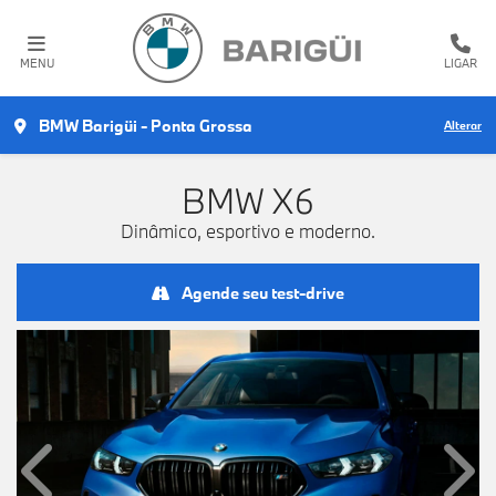
MENU
LIGAR
BMW Barigüi - Ponta Grossa
Alterar
BMW
X6
Dinâmico, esportivo e moderno.
Agende seu test-drive
Anterior
Próx