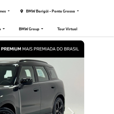
ones
BMW Barigüi - Ponta Grossa
o
BMW Group
Tour Virtual