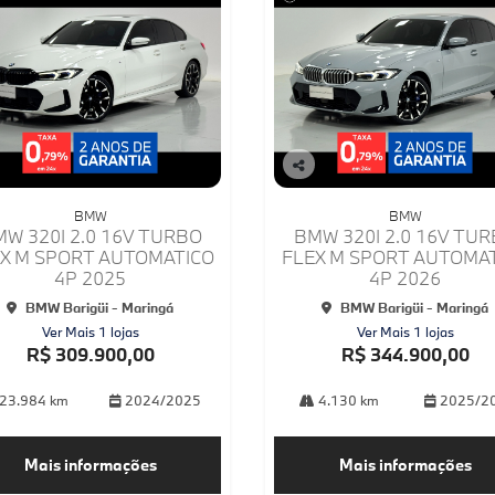
Co
mp
BMW
BMW
arti
W 320I 2.0 16V TURBO
BMW 320I 2.0 16V TU
lhe
X M SPORT AUTOMATICO
FLEX M SPORT AUTOMA
4P 2025
4P 2026
BMW Barigüi - Maringá
BMW Barigüi - Maringá
Ver Mais 1 lojas
Ver Mais 1 lojas
R$ 309.900,00
R$ 344.900,00
23.984 km
2024/2025
4.130 km
2025/2
Mais informações
Mais informações