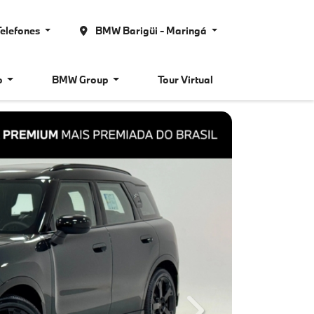
elefones
BMW Barigüi - Maringá
o
BMW Group
Tour Virtual