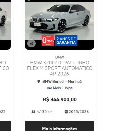
Co
mp
BMW
arti
RBO
BMW 320I 2.0 16V TURBO
lhe
TICO
FLEX M SPORT AUTOMATICO
4P 2026
BMW Barigüi - Maringá
Ver Mais 1 lojas
R$ 344.900,00
025
4.130 km
2025/2026
Mais informações