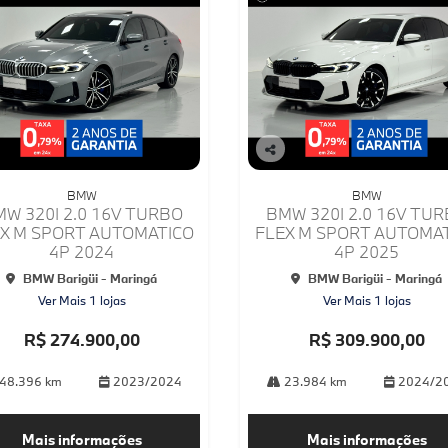
Co
mp
BMW
BMW
arti
W 320I 2.0 16V TURBO
BMW 320I 2.0 16V TU
lhe
X M SPORT AUTOMATICO
FLEX M SPORT AUTOMA
4P 2024
4P 2025
BMW Barigüi - Maringá
BMW Barigüi - Maringá
Ver Mais 1 lojas
Ver Mais 1 lojas
R$ 274.900,00
R$ 309.900,00
48.396 km
2023/2024
23.984 km
2024/2
Mais informações
Mais informações