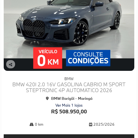
Co
mp
BMW
arti
BMW 420I 2.0 16V GASOLINA CABRIO M SPORT
lhe
STEPTRONIC 4P AUTOMATICO 2026
BMW Barigüi - Maringá
Ver Mais 1 lojas
R$ 508.950,00
0 km
2025/2026