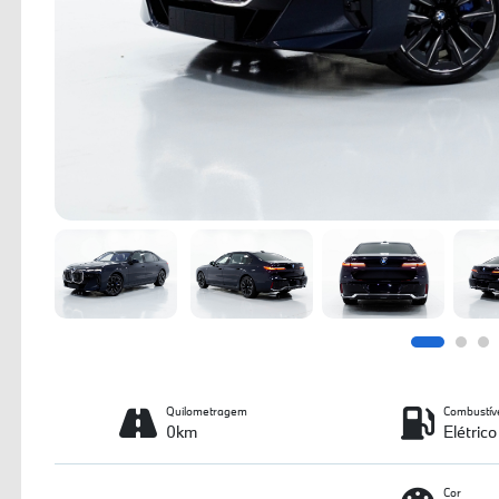
Quilometragem
Combustív
0km
Elétrico
Cor