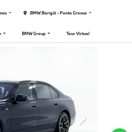
ones
BMW Barigüi - Ponta Grossa
o
BMW Group
Tour Virtual
Next