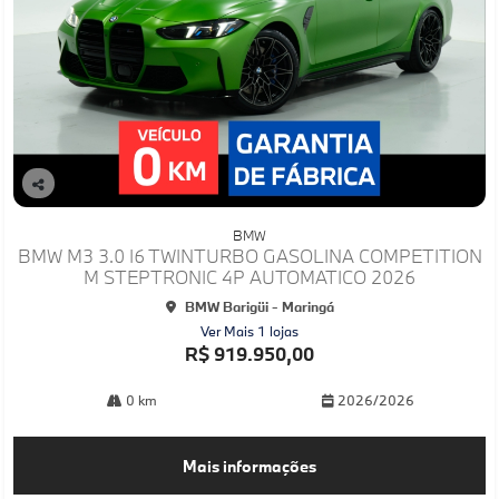
Co
mp
BMW
arti
BMW M3 3.0 I6 TWINTURBO GASOLINA COMPETITION
lhe
M STEPTRONIC 4P AUTOMATICO 2026
BMW Barigüi - Maringá
Ver Mais 1 lojas
R$ 919.950,00
0 km
2026/2026
Mais informações