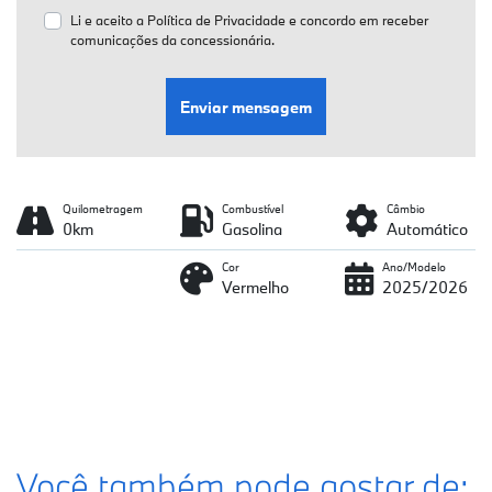
Li e aceito a
Política de Privacidade
e concordo em receber
comunicações da concessionária.
Enviar mensagem
Quilometragem
Combustível
Câmbio
0km
Gasolina
Automático
Cor
Ano/Modelo
Vermelho
2025/2026
Você também pode gostar de: