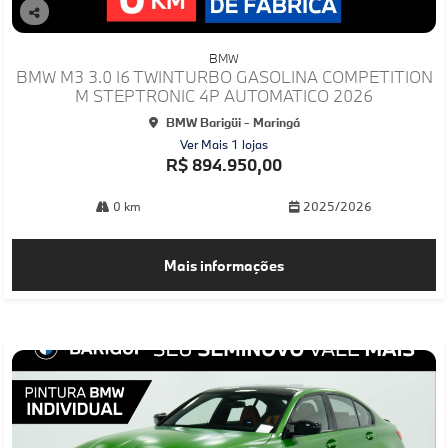
Co
mp
BMW
arti
BMW M3 3.0 I6 TWINTURBO GASOLINA COMPETITION
lhe
M STEPTRONIC 4P AUTOMATICO 2026
BMW Barigüi - Maringá
Ver Mais 1 lojas
R$ 894.950,00
0 km
2025/2026
Mais informações