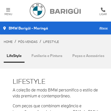
MENU
LIGAR
BMW Barigüi - Maringá
Alterar
HOME
PÓS-VENDAS
LIFESTYLE
LifeStyle
Funilaria e Pintura
Peças e Acessórios
LIFESTYLE
A coleção de moda BMW personifica o estilo de
vida premium e contemporâneo.
Com peças que combinam elegância e