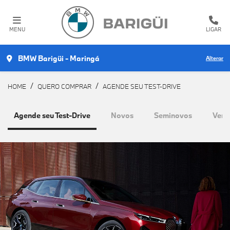
MENU
LIGAR
BMW Barigüi - Maringá
Alterar
HOME
QUERO COMPRAR
AGENDE SEU TEST-DRIVE
Agende seu Test-Drive
Novos
Seminovos
Vend