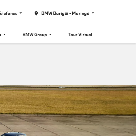
elefones
BMW Barigüi - Maringá
o
BMW Group
Tour Virtual