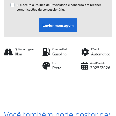
Li e aceito a
Política de Privacidade
e concordo em receber
comunicações da concessionária.
Enviar mensagem
Quilometragem
Combustível
Câmbio
0km
Gasolina
Automático
Cor
Ano/Modelo
Preto
2025/2026
Você também pode gostar de: