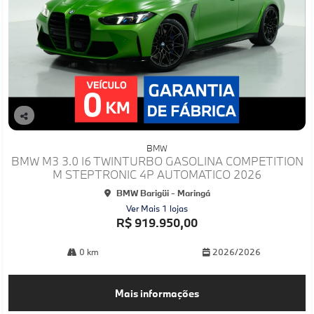
Co
mp
BMW
arti
BMW M3 3.0 I6 TWINTURBO GASOLINA COMPETITION
lhe
M STEPTRONIC 4P AUTOMATICO 2026
BMW Barigüi - Maringá
Ver Mais 1 lojas
R$ 919.950,00
0 km
2026/2026
Mais informações