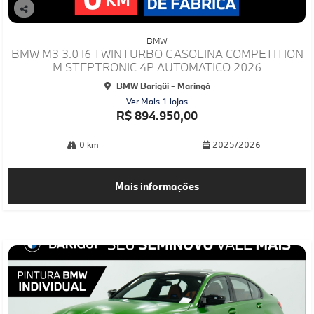
Co
mp
BMW
arti
BMW M3 3.0 I6 TWINTURBO GASOLINA COMPETITION
lhe
M STEPTRONIC 4P AUTOMATICO 2026
BMW Barigüi - Maringá
Ver Mais 1 lojas
R$ 894.950,00
0 km
2025/2026
Mais informações