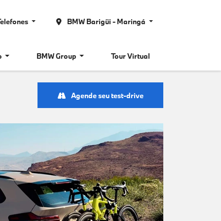
elefones
BMW Barigüi - Maringá
o
BMW Group
Tour Virtual
Agende seu test-drive