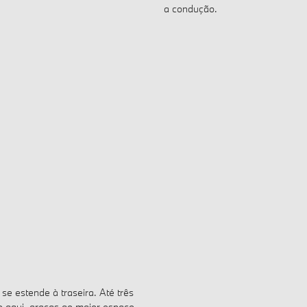
 estende à traseira. Até três
o aqui, graças ao maior espaço