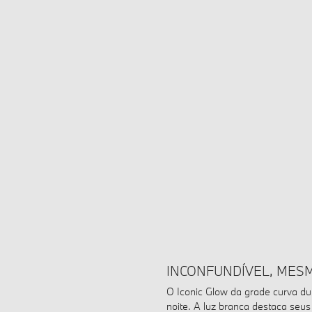
INCONFUNDÍVEL, MES
O Iconic Glow da grade curva d
noite. A luz branca destaca seu
a condução.