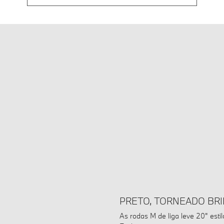
PRETO, TORNEADO BRI
As rodas M de liga leve 20" esti
Exclusivamente com centro escuro