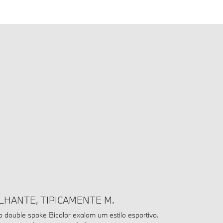
LHANTE, TIPICAMENTE M.
lo double spoke Bicolor exalam um estilo esportivo.
 e superfícies claras e brilhantes.