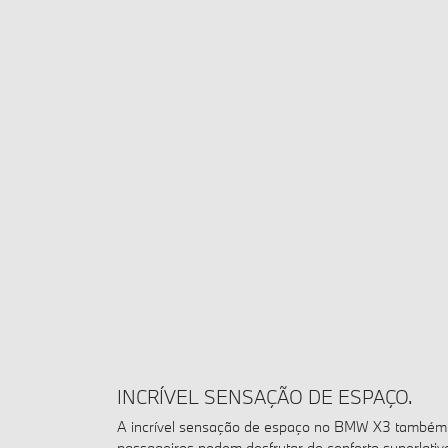
INCRÍVEL SENSAÇÃO DE ESPAÇO.
A incrível sensação de espaço no BMW X3 também se
passageiros podem desfrutar de conforto superlativ
para as pernas e aos materiais premium.