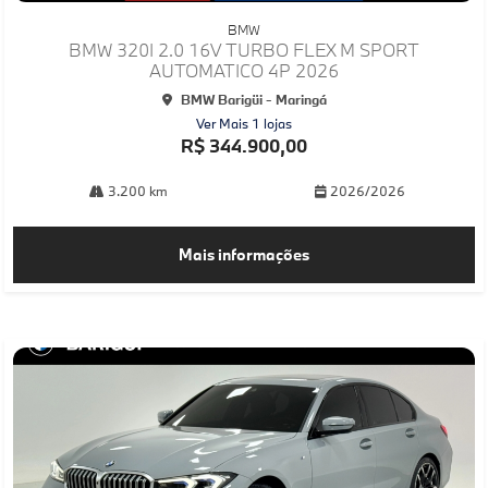
mp
BMW
arti
BMW 320I 2.0 16V TURBO FLEX M SPORT
lhe
AUTOMATICO 4P 2026
BMW Barigüi - Maringá
Ver Mais 1 lojas
R$ 344.900,00
3.200 km
2026/2026
Mais informações