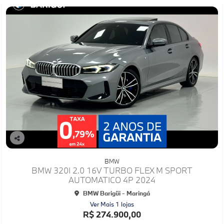
Co
mp
BMW
arti
BMW 320I 2.0 16V TURBO FLEX M SPORT
lhe
AUTOMATICO 4P 2024
BMW Barigüi - Maringá
Ver Mais 1 lojas
R$ 274.900,00