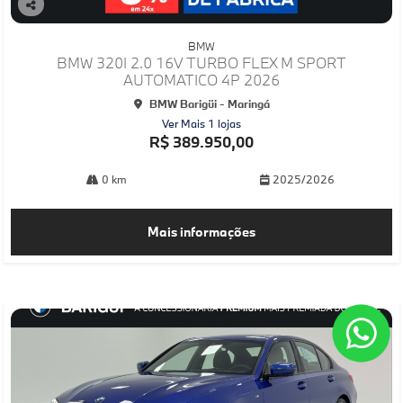
Co
mp
BMW
arti
BMW 320I 2.0 16V TURBO FLEX M SPORT
lhe
AUTOMATICO 4P 2026
BMW Barigüi - Maringá
Ver Mais 1 lojas
R$ 389.950,00
0 km
2025/2026
Mais informações