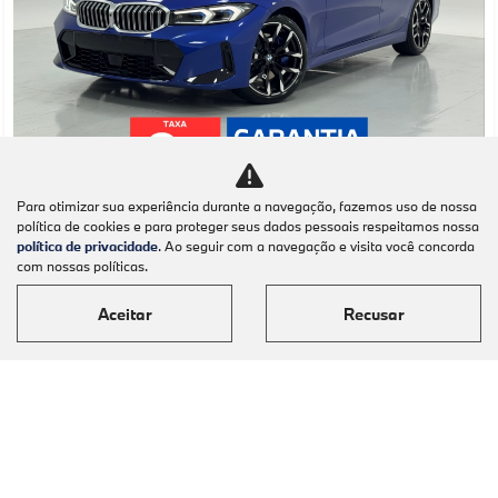
Co
Para otimizar sua experiência durante a navegação, fazemos uso de nossa
mp
política de cookies e para proteger seus dados pessoais respeitamos nossa
BMW
arti
BMW 320I 2.0 16V TURBO FLEX M SPORT
política de privacidade
. Ao seguir com a navegação e visita você concorda
lhe
AUTOMATICO 4P 2026
com nossas políticas.
BMW Barigüi - Maringá
Aceitar
Recusar
Ver Mais 1 lojas
R$ 389.950,00
0 km
2026/2026
Mais informações