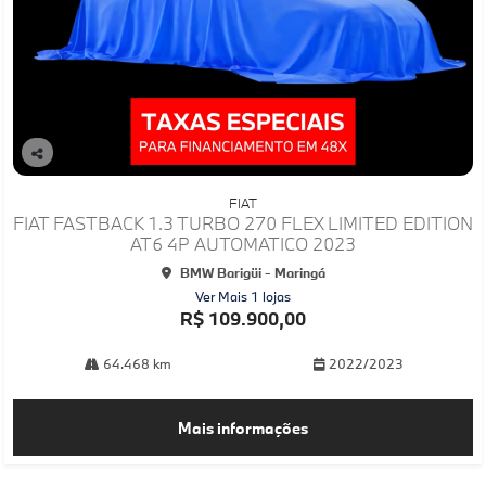
Co
mp
FIAT
arti
FIAT FASTBACK 1.3 TURBO 270 FLEX LIMITED EDITION
lhe
AT6 4P AUTOMATICO 2023
BMW Barigüi - Maringá
Ver Mais 1 lojas
R$ 109.900,00
64.468 km
2022/2023
Mais informações