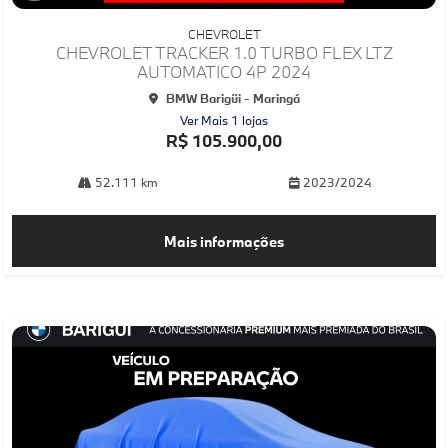
Co
mp
CHEVROLET
arti
CHEVROLET TRACKER 1.0 TURBO FLEX LTZ
lhe
AUTOMATICO 4P 2024
BMW Barigüi - Maringá
Ver Mais 1 lojas
R$ 105.900,00
52.111 km
2023/2024
Mais informações