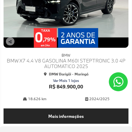
Co
mp
BMW
arti
BMW X7 4.4 V8 GASOLINA M60I STEPTRONIC 3.0 4P
lhe
AUTOMATICO 2025
BMW Barigüi - Maringá
Ver Mais 1 lojas
R$ 849.900,00
18.626 km
2024/2025
Mais informações