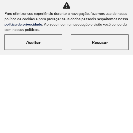
Para otimizar sua experiência durante a navegação, fazemos uso de nossa
política de cookies e para proteger seus dados pessoais respeitamos nossa
política de privacidade
. Ao seguir com a navegação e visita você concorda
com nossas políticas.
Aceitar
Recusar
Modelos
Mapa do site
Política de Privacidade
Automoveis Barigui LTDA
CNPJ: 09.602.000/0001-36