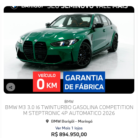
Co
mp
BMW
arti
BMW M3 3.0 I6 TWINTURBO GASOLINA COMPETITION
lhe
M STEPTRONIC 4P AUTOMATICO 2026
BMW Barigüi - Maringá
Ver Mais 1 lojas
R$ 894.950,00