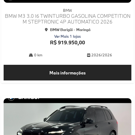
Co
mp
BMW
arti
BMW M3 3.0 I6 TWINTURBO GASOLINA COMPETITION
lhe
M STEPTRONIC 4P AUTOMATICO 2026
BMW Barigüi - Maringá
Ver Mais 1 lojas
R$ 919.950,00
0 km
2026/2026
Mais informações