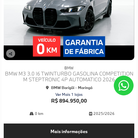
Co
mp
BMW
arti
BMW M3 3.0 I6 TWINTURBO GASOLINA COMPETITION
lhe
M STEPTRONIC 4P AUTOMATICO 2026
BMW Barigüi - Maringá
Ver Mais 1 lojas
R$ 894.950,00
0 km
2025/2026
Mais informações