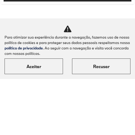
Para otimizar sua experiência durante a navegação, fazemos uso de nossa
política de cookies e para proteger seus dados pessoais respeitamos nossa
política de privacidade
. Ao seguir com a navegação e visita você concorda
com nossas políticas.
Aceitar
Recusar
Modelos
Mapa do site
Política de Privacidade
Automoveis Barigui LTDA
CNPJ: 09.602.000/0001-36