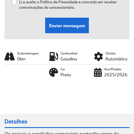
Li e aceito a
Política de Privacidade
e concordo em receber
comunicações da concessionária.
Enviar mensagem
Quilometragem
Combustível
Câmbio
0km
Gasolina
Automático
Cor
Ano/Modelo
Preto
2025/2026
Detalhes
Os preços e condições comerciais poderão variar de