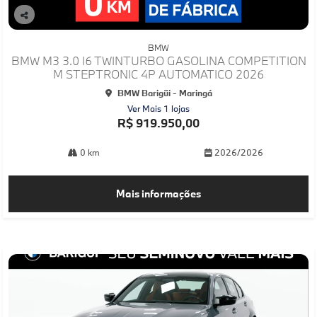
Co
mp
BMW
arti
BMW M3 3.0 I6 TWINTURBO GASOLINA COMPETITION
lhe
M STEPTRONIC 4P AUTOMATICO 2026
BMW Barigüi - Maringá
Ver Mais 1 lojas
R$ 919.950,00
0 km
2026/2026
Mais informações