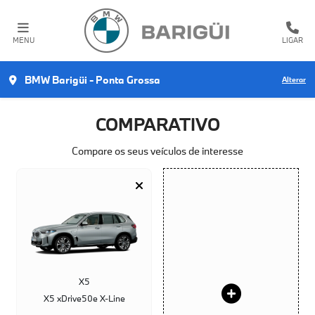
MENU
LIGAR
BMW Barigüi - Ponta Grossa
Alterar
COMPARATIVO
Compare os seus veículos de interesse
X5
X5 xDrive50e X-Line