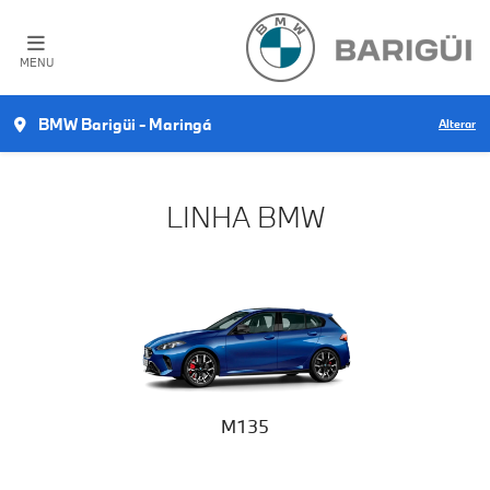
MENU
BMW Barigüi - Maringá
Alterar
LINHA BMW
M135