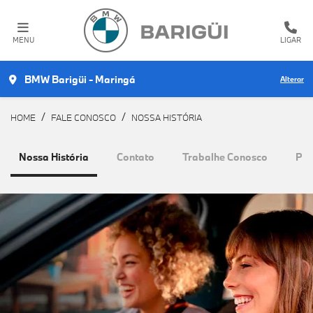
MENU
LIGAR
BMW Barigüi - Maringá
Alterar
HOME
FALE CONOSCO
NOSSA HISTÓRIA
Nossa História
Contato
Trabalhe Conosco
Pol