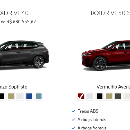
X XDRIVE40
IX XDRIVE50
ir de R$ 680.555,62
inza Sophisto
Vermelho Avent
Freios ABS
Airbags laterais
Airbags frontais