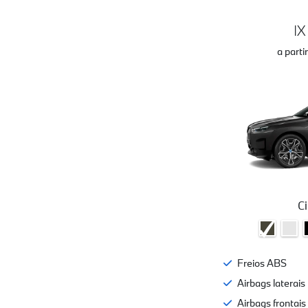
I
a part
C
Freios ABS
Airbags laterais
Airbags frontais