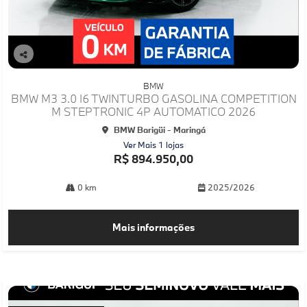
Co
mp
BMW
arti
BMW M3 3.0 I6 TWINTURBO GASOLINA COMPETITION
lhe
M STEPTRONIC 4P AUTOMATICO 2026
BMW Barigüi - Maringá
Ver Mais 1 lojas
R$ 894.950,00
0 km
2025/2026
Mais informações