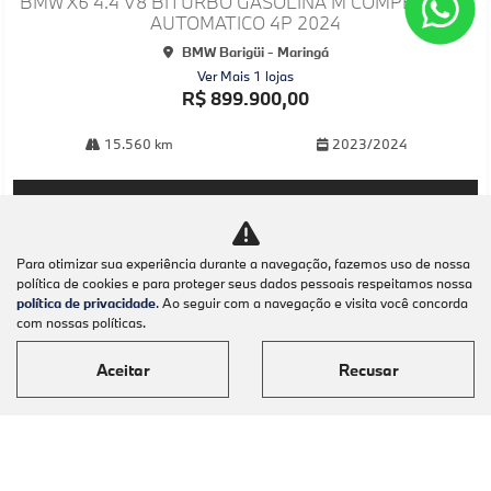
BMW X6 4.4 V8 BITURBO GASOLINA M COMPETITION
lhe
AUTOMATICO 4P 2024
BMW Barigüi - Maringá
Ver Mais 1 lojas
R$ 899.900,00
15.560 km
2023/2024
Mais informações
Para otimizar sua experiência durante a navegação, fazemos uso de nossa
política de cookies e para proteger seus dados pessoais respeitamos nossa
política de privacidade
. Ao seguir com a navegação e visita você concorda
com nossas políticas.
Aceitar
Recusar