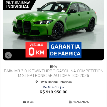
Co
mp
BMW
arti
BMW M3 3.0 I6 TWINTURBO GASOLINA COMPETITION
lhe
M STEPTRONIC 4P AUTOMATICO 2026
BMW Barigüi - Maringá
Ver Mais 1 lojas
R$ 919.950,00
0 km
2026/2026