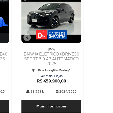
Co
mp
BMW
arti
VE40
BMW IX ELETRICO XDRIVE50
lhe
025
SPORT 3.0 4P AUTOMATICO
2025
BMW Barigüi - Maringá
Ver Mais 1 lojas
R$ 459.900,00
025
29.553 km
2024/2025
Mais informações