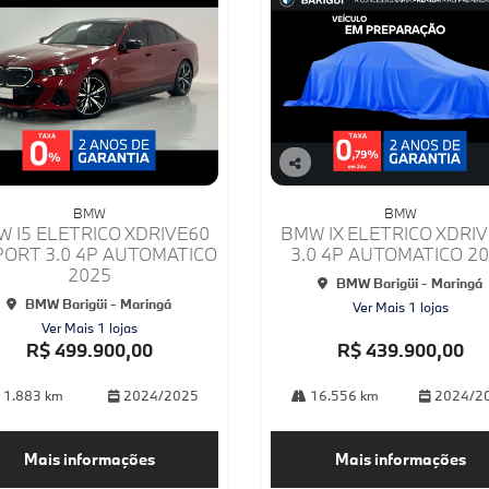
Co
mp
BMW
BMW
arti
 I5 ELETRICO XDRIVE60
BMW IX ELETRICO XDRI
lhe
PORT 3.0 4P AUTOMATICO
3.0 4P AUTOMATICO 2
2025
BMW Barigüi - Maringá
BMW Barigüi - Maringá
Ver Mais 1 lojas
Ver Mais 1 lojas
R$ 499.900,00
R$ 439.900,00
1.883 km
2024/2025
16.556 km
2024/2
Mais informações
Mais informações