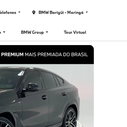
elefones
BMW Barigüi - Maringá
o
BMW Group
Tour Virtual