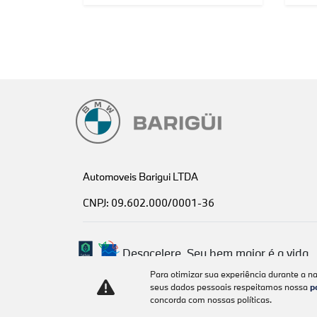
Automoveis Barigui LTDA
CNPJ: 09.602.000/0001-36
Desacelere. Seu bem maior é a vida.
Para otimizar sua experiência durante a n
seus dados pessoais respeitamos nossa
p
concorda com nossas políticas.