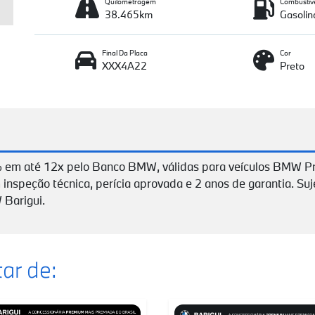
Quilometragem
Combustív
38.465km
Gasolin
Final Da Placa
Cor
XXX4A22
Preto
 em até 12x pelo Banco BMW, válidas para veículos BMW P
 inspeção técnica, perícia aprovada e 2 anos de garantia. Suj
 Barigui.
ar de: