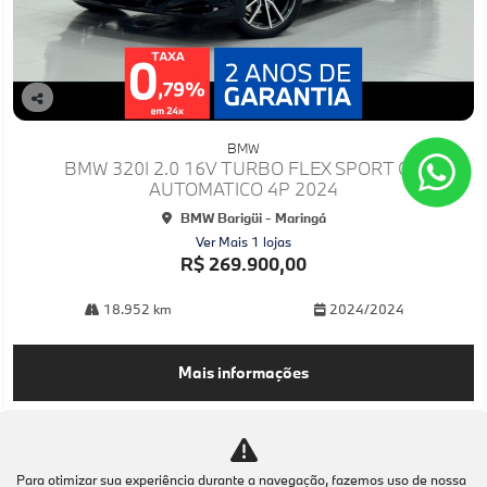
Co
mp
BMW
arti
BMW 320I 2.0 16V TURBO FLEX SPORT GP
lhe
AUTOMATICO 4P 2024
BMW Barigüi - Maringá
Ver Mais 1 lojas
R$ 269.900,00
18.952 km
2024/2024
Mais informações
Para otimizar sua experiência durante a navegação, fazemos uso de nossa