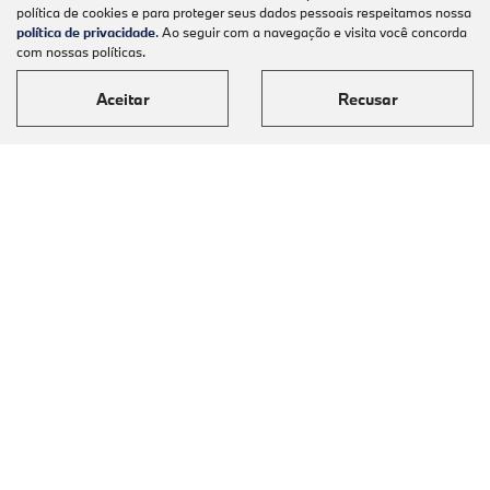
política de cookies e para proteger seus dados pessoais respeitamos nossa
política de privacidade
. Ao seguir com a navegação e visita você concorda
com nossas políticas.
Aceitar
Recusar
Modelos
Mapa do site
Política de Privacidade
Automoveis Barigui LTDA
CNPJ: 09.602.000/0001-36