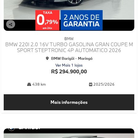
Co
mp
BMW
arti
BMW 220I 2.0 16V TURBO GASOLINA GRAN COUPE M
lhe
SPORT STEPTRONIC 4P AUTOMATICO 2026
BMW Barigüi - Maringá
Ver Mais 1 lojas
R$ 294.900,00
438 km
2025/2026
Mais informações