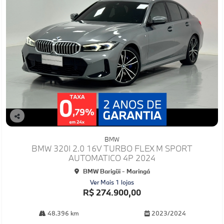
Co
mp
BMW
arti
BMW 320I 2.0 16V TURBO FLEX M SPORT
lhe
AUTOMATICO 4P 2024
BMW Barigüi - Maringá
Ver Mais 1 lojas
R$ 274.900,00
48.396 km
2023/2024