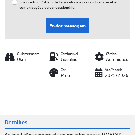
Li e aceito a
Política de Privacidade
e concordo em receber
comunicações da concessionária.
Enviar mensagem
Quilometragem
Combustível
Câmbio
0km
Gasolina
Automático
Cor
Ano/Modelo
Preto
2025/2026
Detalhes
As condições comerciais anunciadas para o BMW X6