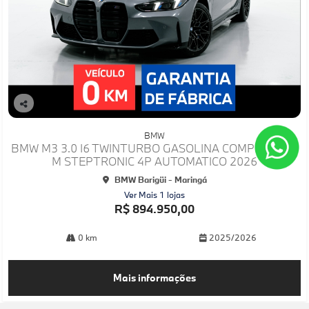
Co
mp
BMW
arti
BMW M3 3.0 I6 TWINTURBO GASOLINA COMPETITION
lhe
M STEPTRONIC 4P AUTOMATICO 2026
BMW Barigüi - Maringá
Ver Mais 1 lojas
R$ 894.950,00
0 km
2025/2026
Mais informações