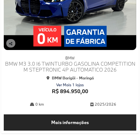
Co
mp
BMW
arti
BMW M3 3.0 I6 TWINTURBO GASOLINA COMPETITION
lhe
M STEPTRONIC 4P AUTOMATICO 2026
BMW Barigüi - Maringá
Ver Mais 1 lojas
R$ 894.950,00
0 km
2025/2026
Mais informações