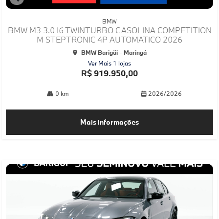
Co
mp
BMW
arti
BMW M3 3.0 I6 TWINTURBO GASOLINA COMPETITION
lhe
M STEPTRONIC 4P AUTOMATICO 2026
BMW Barigüi - Maringá
Ver Mais 1 lojas
R$ 919.950,00
0 km
2026/2026
Mais informações