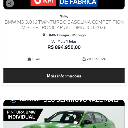
Co
mp
BMW
arti
BMW M3 3.0 I6 TWINTURBO GASOLINA COMPETITION
lhe
M STEPTRONIC 4P AUTOMATICO 2026
BMW Barigüi - Maringá
Ver Mais 1 lojas
R$ 894.950,00
0 km
2025/2026
Mais informações