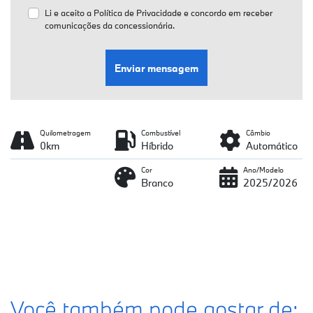
Li e aceito a
Política de Privacidade
e concordo em receber
comunicações da concessionária.
Enviar mensagem
Quilometragem
Combustível
Câmbio
0km
Híbrido
Automático
Cor
Ano/Modelo
Branco
2025/2026
Você também pode gostar de: