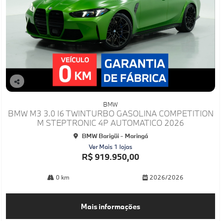
Co
mp
BMW
arti
BMW M3 3.0 I6 TWINTURBO GASOLINA COMPETITION
lhe
M STEPTRONIC 4P AUTOMATICO 2026
BMW Barigüi - Maringá
Ver Mais 1 lojas
R$ 919.950,00
0 km
2026/2026
Mais informações