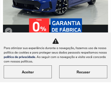
Co
mp
BMW
arti
BMW 320I 2.0 16V TURBO FLEX M SPORT
Para otimizar sua experiência durante a navegação, fazemos uso de nossa
lhe
AUTOMATICO 4P 2026
política de cookies e para proteger seus dados pessoais respeitamos nossa
política de privacidade
. Ao seguir com a navegação e visita você concorda
BMW Barigüi - Maringá
com nossas políticas.
Ver Mais 1 lojas
R$ 389.950,00
Aceitar
Recusar
0 km
2026/2026
Mais informações