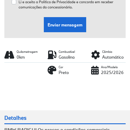
Li e aceito a
Política de Privacidade
e concordo em receber
comunicações da concessionária.
Enviar mensagem
Quilometragem
Combustível
Câmbio
0km
Gasolina
Automático
Cor
Ano/Modelo
Preto
2025/2026
Detalhes
BMW BARIGUI Os preços e condições comerciais