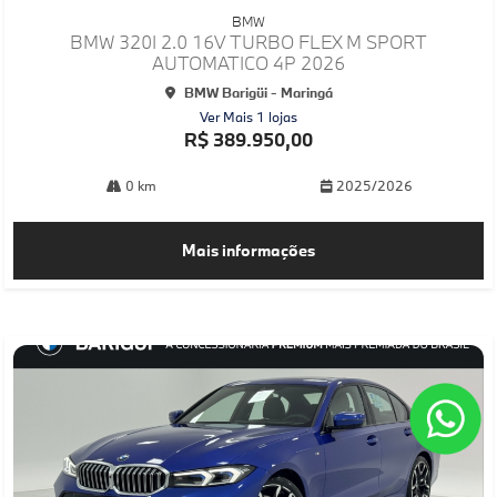
mp
BMW
arti
BMW 320I 2.0 16V TURBO FLEX M SPORT
lhe
AUTOMATICO 4P 2026
BMW Barigüi - Maringá
Ver Mais 1 lojas
R$ 389.950,00
0 km
2025/2026
Mais informações