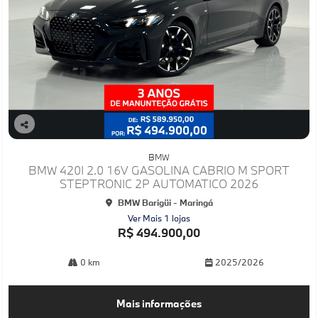
Co
mp
BMW
arti
BMW 420I 2.0 16V GASOLINA CABRIO M SPORT
lhe
STEPTRONIC 2P AUTOMATICO 2026
BMW Barigüi - Maringá
Ver Mais 1 lojas
R$ 494.900,00
0 km
2025/2026
Mais informações