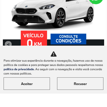
Co
mp
BMW
arti
BMW M 135I 2.0 16V TURBO GASOLINA XDRIVE
Para otimizar sua experiência durante a navegação, fazemos uso de nossa
lhe
STEPTRONIC 4P AUTOMATICO 2026
política de cookies e para proteger seus dados pessoais respeitamos nossa
política de privacidade
. Ao seguir com a navegação e visita você concorda
BMW Barigüi - Maringá
com nossas políticas.
Ver Mais 1 lojas
R$ 459.950,00
Aceitar
Recusar
0 km
2025/2026
Mais informações