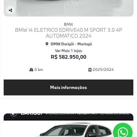
Co
mp
BMW
arti
BMW I4 ELETRICO EDRIVE40 M SPORT 3.0 4P
lhe
AUTOMATICO 2024
BMW Barigüi - Maringá
Ver Mais 1 lojas
R$ 582.950,00
0 km
2025/2024
Mais informações